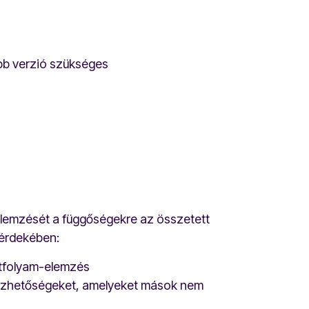
bb verzió szükséges
 elemzését a függőségekre az összetett
 érdekében:
tfolyam-elemzés
bezhetőségeket, amelyeket mások nem