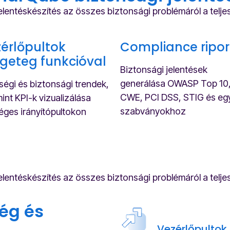
elentéskészítés az összes biztonsági problémáról a telj
érlőpultok
Compliance ripor
geteg funkcióval
Biztonsági jelentések
generálása OWASP Top 10
égi és biztonsági trendek,
CWE, PCI DSS, STIG és eg
int KPI-k vizualizálása
szabványokhoz
éges irányítópultokon
elentéskészítés az összes biztonsági problémáról a telj
ég és
Vezérlőpultok 