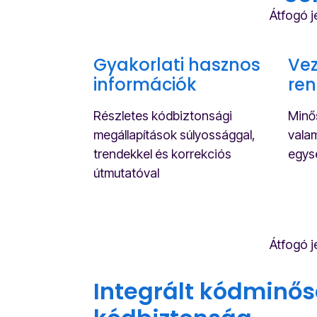
Átfogó j
Gyakorlati hasznos
Vez
információk
ren
Részletes kódbiztonsági
Minős
megállapítások súlyossággal,
valam
trendekkel és korrekciós
egys
útmutatóval
Átfogó j
Integrált kódminős