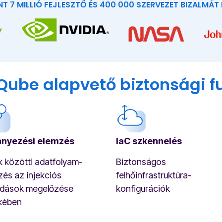
NT 7 MILLIÓ FEJLESZTŐ ÉS 400 000 SZERVEZET BIZALMÁT
ube alapvető biztonsági f
nyezési elemzés
IaC szkennelés
k közötti adatfolyam-
Biztonságos
zés az injekciós
felhőinfrastruktúra-
dások megelőzése
konfigurációk
kében