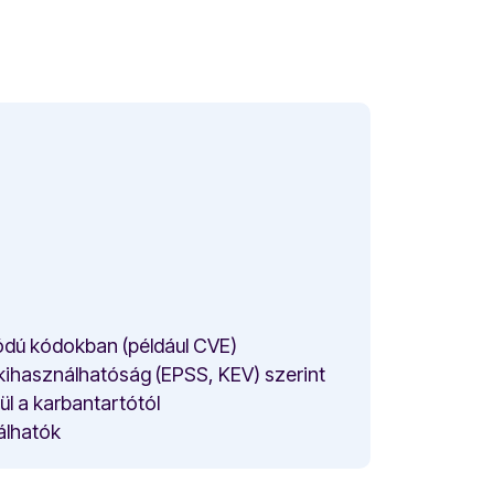
kódú kódokban (például CVE)
kihasználhatóság (EPSS, KEV) szerint
l a karbantartótól
álhatók