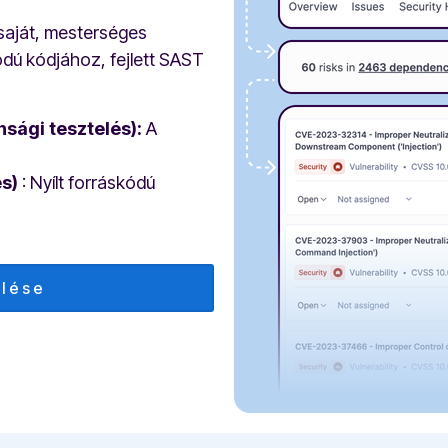
 saját, mesterséges
skódú kódjához, fejlett SAST
sági tesztelés):
A
s)
: Nyílt forráskódú
ylése