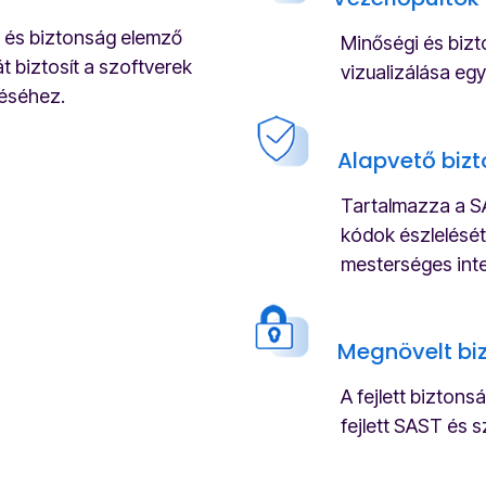
 és biztonság elemző
Minőségi és bizt
át biztosít a szoftverek
vizualizálása eg
téséhez.
Alapvető bizto
Tartalmazza a S
kódok észlelését
mesterséges inte
Megnövelt biz
A fejlett biztonsá
fejlett SAST és 