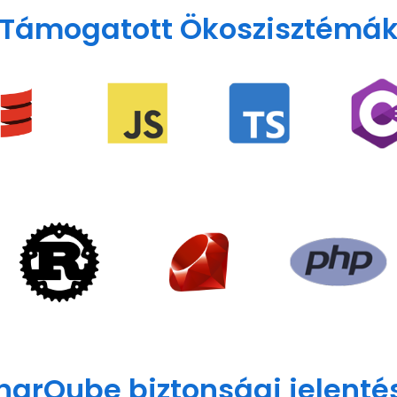
Támogatott Ökoszisztémá
narQube biztonsági jelenté