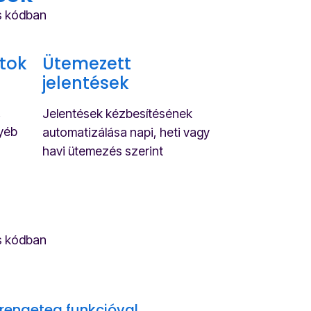
es kódban
tok
Ütemezett
jelentések
,
Jelentések kézbesítésének
yéb
automatizálása napi, heti vagy
havi ütemezés szerint
es kódban
rengeteg funkcióval