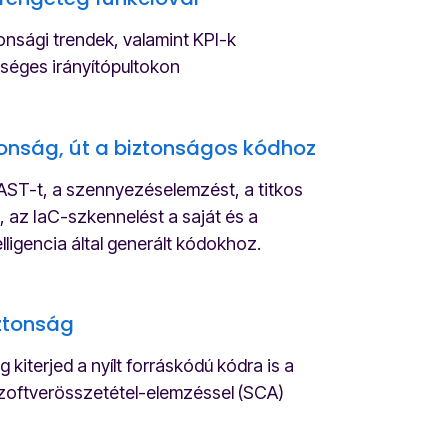
onsági trendek, valamint KPI-k
ységes irányítópultokon
nság, út a biztonságos kódhoz
AST-t, a szennyezéselemzést, a titkos
, az IaC-szkennelést a saját és a
lligencia által generált kódokhoz.
tonság
g kiterjed a nyílt forráskódú kódra is a
szoftverösszetétel-elemzéssel (SCA)