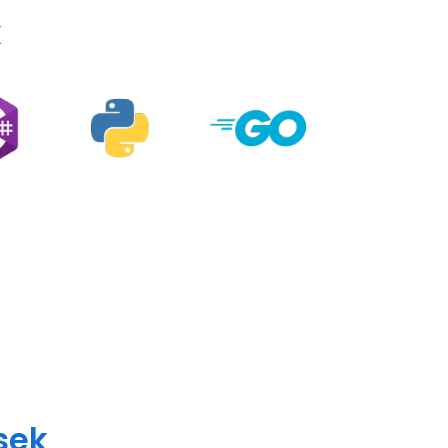
k
sek