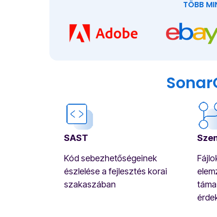
TÖBB MI
SonarQ
SAST
Szen
Kód sebezhetőségeinek
Fájlo
észlelése a fejlesztés korai
elem
szakaszában
táma
érde