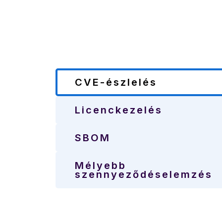
CVE-észlelés
Licenckezelés
SBOM
Mélyebb
szennyeződéselemzés