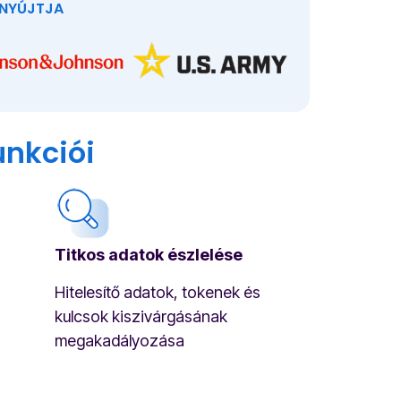
 NYÚJTJA
unkciói
Titkos adatok észlelése
Hitelesítő adatok, tokenek és
kulcsok kiszivárgásának
megakadályozása