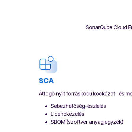
SonarQube Cloud En
SCA
Átfogó nyílt forráskódú kockázat- és m
Sebezhetőség-észlelés
Licenckezelés
SBOM (szoftver anyagjegyzék)