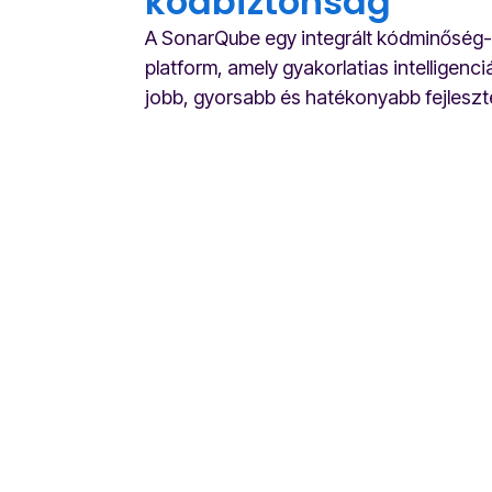
kódbiztonság
A SonarQube egy integrált kódminőség-
platform, amely gyakorlatias intelligenci
jobb, gyorsabb és hatékonyabb fejlesz