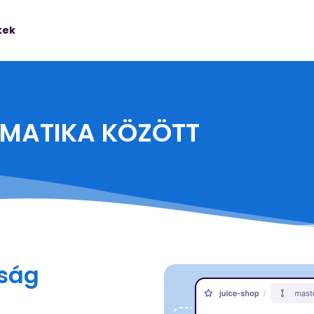
kek
ORMATIKA KÖZÖTT
nság